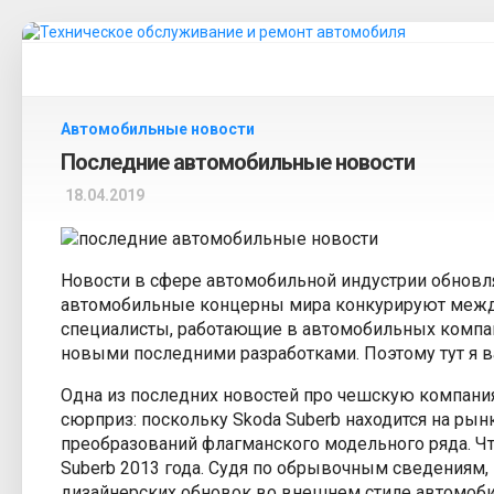
Главная страница
Автомобильные новости
Диагностика автомобиля
Последние автомобильные новости
18.04.2019
Обслуживание автомобиля
Ремонт автомобиля
Новости в сфере автомобильной индустрии обновл
Устройство автомобиля
автомобильные концерны мира конкурируют между 
специалисты, работающие в автомобильных компан
Эксплуатация автомобиля
новыми последними разработками. Поэтому тут я 
Одна из последних новостей про чешскую компани
Автовождение
сюрприз: поскольку Skoda Suberb находится на ры
преобразований флагманского модельного ряда. 
Тюнинг автомобиля
Suberb 2013 года. Судя по обрывочным сведениям
Аксессуары для авто
дизайнерских обновок во внешнем стиле автомобиле