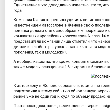
Единственное, что доподлинно известно, это то, ч
Шины и диски
года.
Компания Kia также решила удивить своих поклон
Карта сайта
известнейшем автосалоне в Женеве свою последню
новинка должна стать своеобразным прорывом и с
компактных европейских кроссоверов Nissan Juke. 
представители компании лишь отметили, что «энер
детали и с любого ракурса», а также, что «эта моде
поколения, так и молодежи».
А вообще, известно, что кроме концепта компактн
также модель, оснащенная 1.6-литровым бензинов
К автосалону в Женеве серьезно готовится не толь
подготовили к этому событию обновленную версию 
рынке уже не один год и, судя по объему продаж, н
Почти последняя, новая, великолепная версия Ins