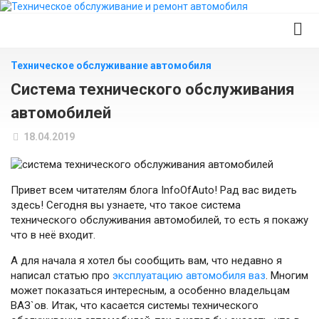
Главная страница
Техническое обслуживание автомобиля
Диагностика автомобиля
Cистема технического обслуживания
автомобилей
Обслуживание автомобиля
18.04.2019
Ремонт автомобиля
Устройство автомобиля
Привет всем читателям блога InfoOfAuto! Рад вас видеть
здесь! Сегодня вы узнаете, что такое система
Эксплуатация автомобиля
технического обслуживания автомобилей, то есть я покажу
что в неё входит.
Автовождение
А для начала я хотел бы сообщить вам, что недавно я
Тюнинг автомобиля
написал статью про
эксплуатацию автомобиля ваз
. Многим
может показаться интересным, а особенно владельцам
Аксессуары для авто
ВАЗ`ов. Итак, что касается системы технического