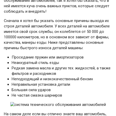
обслуживания автомобилей, так я хотел бы сказать, что в
Шины и диски
ней имеется куча очень важных пунктов, которые следует
соблюдать и внедрять!
Карта сайта
Сначала я хотел бы указать основные причины выхода их
строя деталей автомобиля. У всех деталей на автомобиле
имеется свой срок службы, он колеблется от 50 000 до
100000 километров, но в основном все зависит от фирмы,
качества, манеры езды. Ниже представлены основные
причины быстрого износа деталей машины:
Проседание пружин или амортизаторов
Неаккуратный стиль езды
Редкая замена масла и других тех. жидкостей, а также
фильтров и расходников
Неподходящий и низкокачественный бензин
Неправильная установка детали
Большая сила ударов
Не частая смазка шарниров
На самом деле если вы отлично знаете ваш автомобиль,